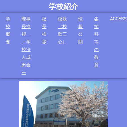
学校紹介
学
理事
校
校歌
情
各
ACCESS
校
長挨
長
（校
報
学
概
拶
挨
歌三
公
科
要
－学
拶
心）
開
等
校法
の
人成
教
田会
育
ー