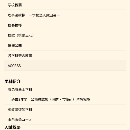
学校概要
理事長挨拶 －学校法人成田会ー
校長挨拶
校歌（校歌三心）
情報公開
各学科等の教育
ACCESS
学科紹介
救急救命士学科
過去3年間 公務員試験（消防・市役所）合格実績
柔道整復師学科
山岳救命コース
入試概要