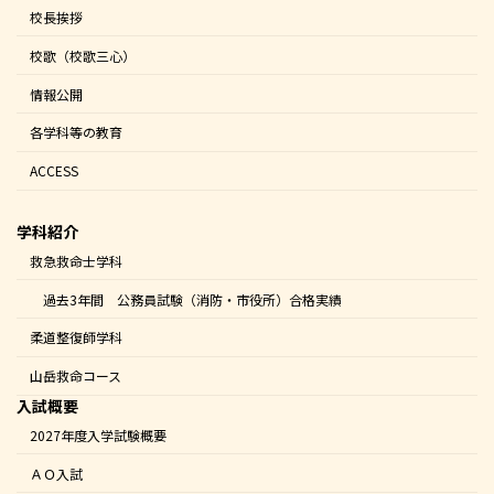
校長挨拶
校歌（校歌三心）
情報公開
各学科等の教育
ACCESS
学科紹介
救急救命士学科
過去3年間 公務員試験（消防・市役所）合格実績
柔道整復師学科
山岳救命コース
入試概要
2027年度入学試験概要
ＡＯ入試