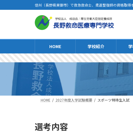
信州（長野県東御市）で救急救命士、柔道整復師の資格取得
HOME
学校紹介
学
HOME
2027年度入学試験概要
スポーツ特待生入試
選考内容