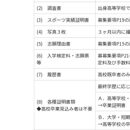
(2) 調査書
出身高等学校
(3) スポーツ実績証明書
募集要項P19
(4) 写真３枚
３ヶ月以内に
(5) 志願理由書
募集要項P15
(6) 入学検定料・志願票
募募集要項P2
等
定料及び手数料
(7) 履歴書
高校既卒者の
最終学歴に応
Ａ．高等学校
(8) 各種証明書類
→卒業証明書
◆高校卒業見込み者は不要
Ｂ．大学・短
→高等学校の