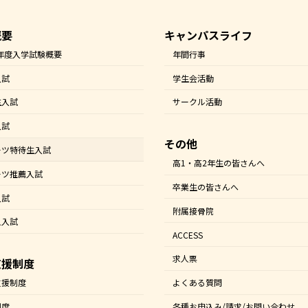
概要
キャンパスライフ
7年度入学試験概要
年間行事
入試
学生会活動
生入試
サークル活動
入試
その他
ーツ特待生入試
高1・高2年生の皆さんへ
ーツ推薦入試
卒業生の皆さんへ
入試
附属接骨院
人入試
ACCESS
求人票
支援制度
支援制度
よくある質問
制度
各種お申込み/請求/お問い合わせ