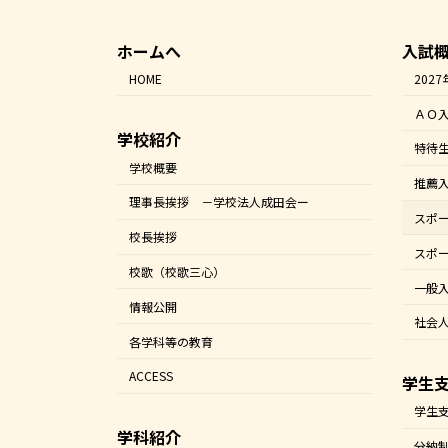
ホームへ
入試
HOME
202
ＡＯ
学校紹介
特待
学校概要
推薦
理事長挨拶 －学校法人成田会ー
スポ
校長挨拶
スポ
校歌（校歌三心）
一般
情報公開
社会
各学科等の教育
ACCESS
学生
学生
学科紹介
分納