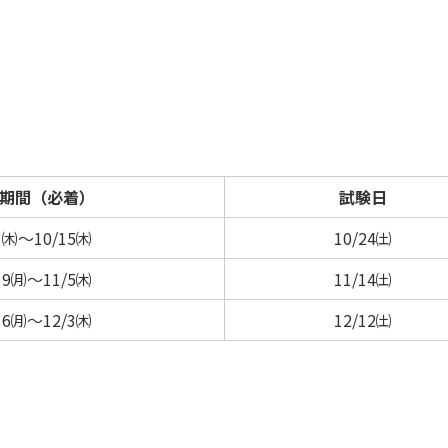
期間（必着）
試験日
1㈭～10/15㈭
10/24㈯
19㈪～11/5㈭
11/14㈯
16㈪～12/3㈭
12/12㈯