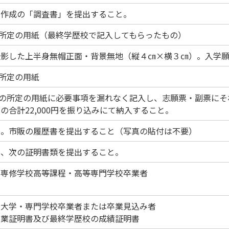
で作成の「調査書」を提出すること。
の所定の用紙（最終学歴校で記入してもらったもの）
撮影した上半身無帽正面・背景無地（縦４㎝×横３㎝）。入学
の所定の用紙
1の所定の用紙に必要事項を漏れなく記入し、志願票・副票に
の合計22,000円を振り込みにて納入すること。
み。市販の履歴書を提出すること（写真の貼付は不要）
じ、次の証明書類を提出すること。
・専修学校高等課程・高等専門学校卒業者
期大学・専門学校卒業者または卒業見込み者
卒業証明書及び最終学歴校の成績証明書