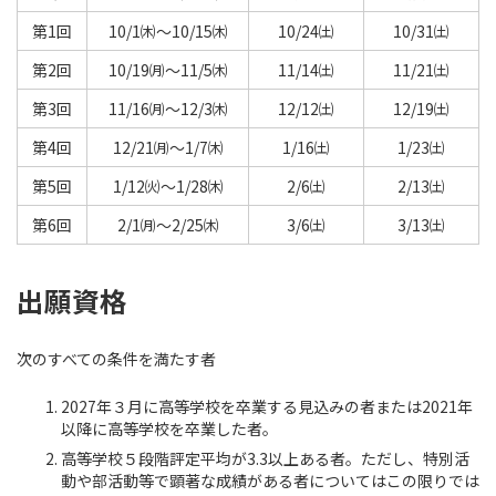
第1回
10/1㈭～10/15㈭
10/24㈯
10/31㈯
第2回
10/19㈪～11/5㈭
11/14㈯
11/21㈯
第3回
11/16㈪～12/3㈭
12/12㈯
12/19㈯
第4回
12/21㈪～1/7㈭
1/16㈯
1/23㈯
第5回
1/12㈫～1/28㈭
2/6㈯
2/13㈯
第6回
2/1㈪～2/25㈭
3/6㈯
3/13㈯
出願資格
次のすべての条件を満たす者
2027年３月に高等学校を卒業する見込みの者または2021年
以降に高等学校を卒業した者。
高等学校５段階評定平均が3.3以上ある者。ただし、特別活
動や部活動等で顕著な成績がある者についてはこの限りでは