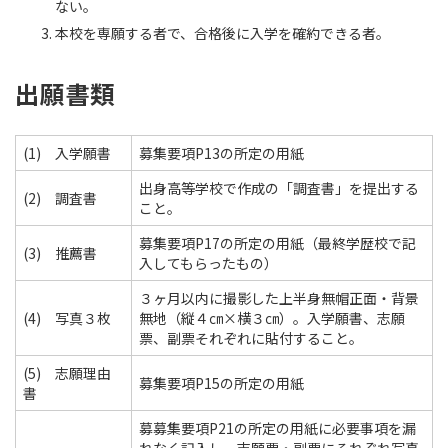
ない。
本校を専願する者で、合格後に入学を確約できる者。
出願書類
(1) 入学願書
募集要項P13の所定の用紙
出身高等学校で作成の「調査書」を提出する
(2) 調査書
こと。
募集要項P17の所定の用紙（最終学歴校で記
(3) 推薦書
入してもらったもの）
３ヶ月以内に撮影した上半身無帽正面・背景
(4) 写真３枚
無地（縦４㎝×横３㎝）。入学願書、志願
票、副票それぞれに貼付すること。
(5) 志願理由
募集要項P15の所定の用紙
書
募募集要項P21の所定の用紙に必要事項を漏