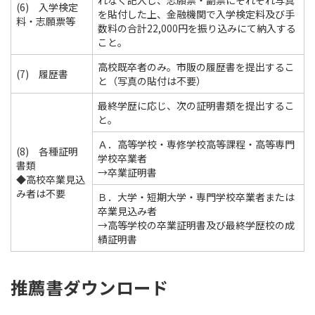
れなく記入し、志願票・副票にそれぞれ写真
(6) 入学検定
を貼付した上、金融機関で入学検定料及び手
料・志願票等
数料の合計22,000円を振り込みにて納入する
こと。
高校既卒者のみ。市販の履歴書を提出するこ
(7) 履歴書
と（写真の貼付は不要）
最終学歴に応じ、次の証明書類を提出するこ
と。
Ａ．高等学校・専修学校高等課程・高等専門
(8) 各種証明
学校卒業者
書類
→卒業証明書
◆高校卒業見込
み者は不要
Ｂ．大学・短期大学・専門学校卒業者または
卒業見込み者
→高等学校の卒業証明書及び最終学歴校の成
績証明書
推薦書ダウンロード