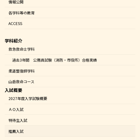
情報公開
各学科等の教育
ACCESS
学科紹介
救急救命士学科
過去3年間 公務員試験（消防・市役所）合格実績
柔道整復師学科
山岳救命コース
入試概要
2027年度入学試験概要
ＡＯ入試
特待生入試
推薦入試