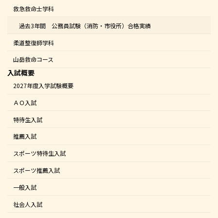
救急救命士学科
過去3年間 公務員試験（消防・市役所）合格実績
柔道整復師学科
山岳救命コース
入試概要
2027年度入学試験概要
ＡＯ入試
特待生入試
推薦入試
スポーツ特待生入試
スポーツ推薦入試
一般入試
社会人入試