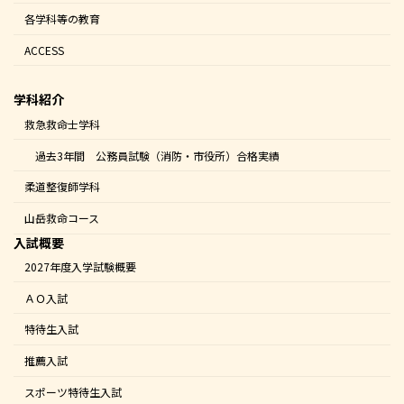
各学科等の教育
ACCESS
学科紹介
救急救命士学科
過去3年間 公務員試験（消防・市役所）合格実績
柔道整復師学科
山岳救命コース
入試概要
2027年度入学試験概要
ＡＯ入試
特待生入試
推薦入試
スポーツ特待生入試